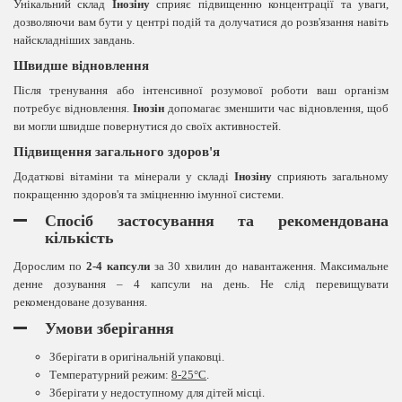
Унікальний склад
Інозіну
сприяє підвищенню концентрації та уваги,
дозволяючи вам бути у центрі подій та долучатися до розв'язання навіть
найскладніших завдань.
Швидше відновлення
Після тренування або інтенсивної розумової роботи ваш організм
потребує відновлення.
Інозін
допомагає зменшити час відновлення, щоб
ви могли швидше повернутися до своїх активностей.
Підвищення загального здоров'я
Додаткові вітаміни та мінерали у складі
Інозіну
сприяють загальному
покращенню здоров'я та зміцненню імунної системи.
Спосіб застосування та рекомендована
кількість
Дорослим по
2-4 капсули
за 30 хвилин до навантаження. Максимальне
денне дозування – 4 капсули на день. Не слід перевищувати
рекомендоване дозування.
Умови зберігання
Зберігати в оригінальній упаковці.
Температурний режим:
8-25°C
.
Зберігати у недоступному для дітей місці.