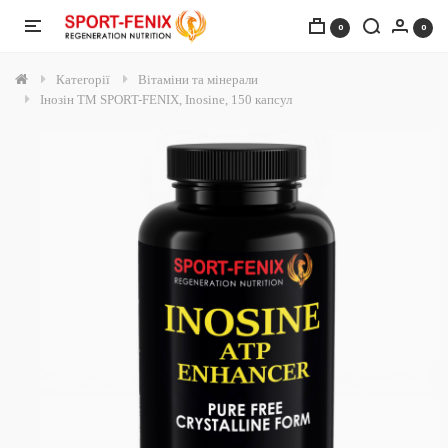
0
0
Категорії
Вітаміни та мінерали
Інозін TM SPORT-FENIX, Inosine, 150 капсул