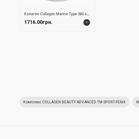
Колаген Collagen Marine Type I&III з комплексом вітамінів, ТМ SPORT-FENIX, 360 капсул
1716.00грн.
+
Комплекс COLLAGEN BEAUTY ADVANCED TM SPORT-FENIX
М