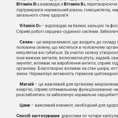
Вітамін В
взаємодіє
з
Вітамін В
перетворюючи г
12
6,
підтримувати нормальний рівень гомоцистеїну, ма
загального стану здоров’я.
Vitamin
D
– відповідає за баланс кальцію та фос
3
Сприяє роботі серцево-судинної системи. Забезпеч
Селен -
це мікроелемент, що входить до складу 
половина селену, що міститься в чоловічому органі
еякулятом він губиться. За участю селену утворюєт
іони важких металів, включаючи ртуть, кадмій, св
імунітет, впливає на вироблення антитіл, сприяє 
організму. Благотворно впливає на стан шкіри, нігт
зміни. Нормалізує активність гормонів щитовидної
Магній
– це важливий для організму мікроелеме
енергію, сприяє оптимальному функціонуванню не
розслаблятись та забезпечує нормальне серцебитт
Цинк
– важливий елемент, необхідний для здоров
Спосіб застосування
: дорослим по
чотири капсули