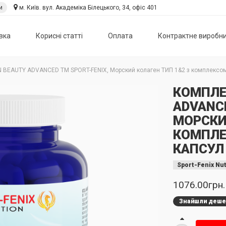
и
м. Київ. вул. Академіка Білецького, 34, офіс 401
вка
Корисні статті
Оплата
Контрактне виробн
BEAUTY ADVANCED TM SPORT-FENIX, Морский колаген ТИП 1&2 з комплексом в
КОМПЛЕ
ADVANCE
МОРСКИ
КОМПЛЕК
КАПСУЛ
Sport-Fenix Nut
1076.00грн.
Знайшли деш