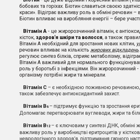
бобових та горіхах. Біотин славиться своєю здатні
краси». Відіграє важливу роль в обміні речовин – в
Біотин впливає
на виробляння
енергії – бере участ
Вітамін A
- це жиророзчинний вітамін,
є
антіокс
кісток,
здоров'я шкіри та волосся
, а також прави
Вітамін А
н
еобхідний
для
зростання нових клітин,
у
речовин впливає на кількість
жирових відкладень
регулює синтез білків, сприяє метаболізму, відігр
Вітамін А важливий для нормального функціонуванн
роль у боротьбі з інфекціями.
В
і
н
жиророзчинни
й -
організму потрібні жири та мінерали.
Вітамін С
– є необхідною поживною речовиною, як
також забезпечує антиоксидантний захист.
Вітамін В
–
підтримує функцію та зростання ерит
6
Допомагає перетворювати вуглеводи, жири та білк
Вітамін В
– є ключовим у синтезі ДНК, обміні ж
12
важливу роль у виробництві еритроцитів у кістко
неврологічного здоров’я, підтримання гарного наст