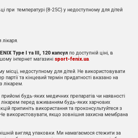
вці при температурі (8-25С) у недоступному для дітей
 лікаря.
FENIX
Type
I
та
III
,
120 капсул
по
доступній ціні, в
шому інтернет магазині
sport-fenix.ua
.
му місці
,
недоступному для дітей. Не використовувати
р партії та кінцевий термін придатності вказано на
з лікарем.
, прийомі будь-яких медичних препаратів чи наявності
з лікарем перед вживанням будь-яких харчових
акцій припиніть використання та проконсультуйтеся з
і. Не використовувати, якщо зовнішня захисна мембрана
нішній вигляд упаковки. Ми намагаємося стежити за