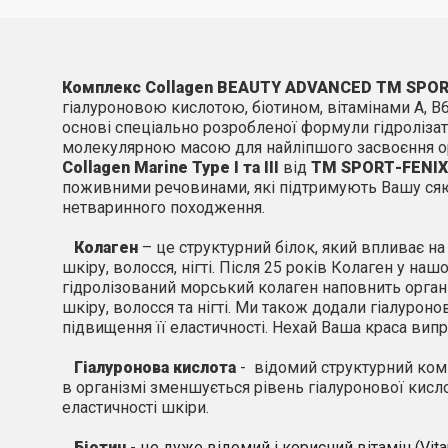
Комплекс
Collagen BEAUTY ADVANCED
ТМ
SPOR
гіалуроновою кислотою, біотином, вітамінами А, В6
основі спеціально розробленої формули гідролізат
молекулярною масою для найліпшого засвоєння о
Collagen
Marine
Type
I
та
III
від
ТМ
SPORT
-
F
ENIX
поживними речовинами, які підтримують Вашу ся
нетваринного походження.
Колаген
– це структурний білок, який впливає на 
шкіру, волосся, нігті. Після 25 років Колаген у на
гідролізований морський колаген наповнить орган
шкіру, волосся та нігті. Ми також додали гіалурон
підвищення її еластичності. Нехай Ваша краса вип
Гіалуронова кислота
- відомий структурний ком
в організмі зменшується рівень гіалуронової кислот
еластичності шкіри.
Біотин
-
це дуже відомий і корисний вітамін (Vita