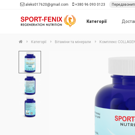
aleks017620@gmail.com
+380 96 093 0123
Передзвонит
Категорії
Доста
Категорії
Вітаміни та мінерали
Комплекс COLLAGEN 