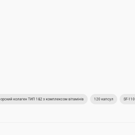
орский колаген ТИП 1&2 з комплексом вітамінів
120 капсул
SF-11