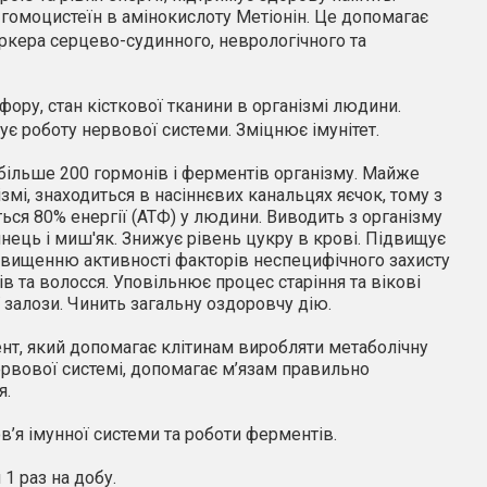
омоцистеїн в амінокислоту Метіонін. Це допомагає
ркера серцево-судинного, неврологічного та
фору, стан кісткової тканини в організмі людини.
ує роботу нервової системи. Зміцнює імунітет.
більше 200 гормонів і ферментів організму. Майже
змі, знаходиться в насіннєвих канальцях яєчок, тому з
ься 80% енергії (АТФ) у людини. Виводить з організму
инець і миш'як. Знижує рівень цукру в крові. Підвищує
підвищенню активності факторів неспецифічного захисту
ів та волосся. Уповільнює процес старіння та вікові
 залози. Чинить загальну оздоровчу дію.
нт, який допомагає клітинам виробляти метаболічну
рвової системі, допомагає м’язам правильно
я.
’я імунної системи та роботи ферментів.
 1 раз на добу.