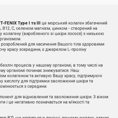
T
-
FENIX
Type
I
та
III
це морський колаген збагачений
, В12, С, селеном магнієм, цинком - створений на
у колагену (виробленого зі шкіри лосося) з низькою
рганізмом.
розроблений для насичення Вашого тіла здоровими
ючу красу зсередини, є джерелом
L
-проліну
безліч процесів у нашому організмі, в тому числі на
шому організмі починає знижуватися. Наш
ізм колагеном та активую Вашу красу, підтримуючі
ову кислоту для підтримки зволоження шкіри та
ромінюється з середини.
понент для відновлення та зволоження шкіри. З віком
и і це негативно позначається на м’якості та
min В7), що міститься в печінці, яєчному жовтку, злаках,