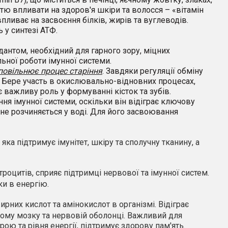
стю впливати на здоров'я шкіри та волосся – «вітамін
пливає на засвоєння білків, жирів та вуглеводів.
ь у синтезі АТФ.
идантом
, необхідний для гарного зору, міцних
льної роботи імунної системи.
повільнює процес старіння
.
З
авдяки регуляції обміну
. Б
ере участь в окислювально-відновних процесах,
ає важливу роль у формуванні кісток та зубів.
я імунної системи, оскільки він відіграє ключову
не розчиняється у воді.
Д
ля його засвоювання
а підтримує імунітет, шкіру та сполучну тканину, а
роцитів, сприяє підтримці нервової та імунної систем.
и в енергію.
ирних кислот та амінокислот в організмі. Відіграє
вому мозку та нервовій оболонці. Важливий для
рою та рівня енергії, підтримує здорову пам'ять.