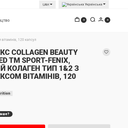
Українська
UAH
ицтво
0
0
ітамінів, 120 капсул
КС COLLAGEN BEAUTY
D TM SPORT-FENIX,
Й КОЛАГЕН ТИП 1&2 З
СОМ ВІТАМІНІВ, 120
rition
евше?