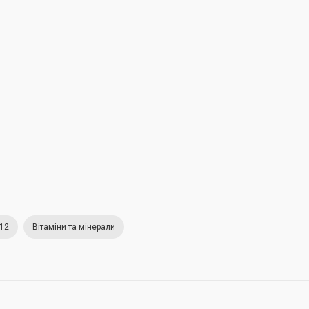
012
Вітаміни та мінерали